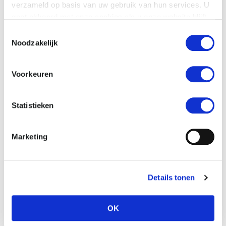
verzameld op basis van uw gebruik van hun services. U
Van
12 augustus t/m 29 augustus 2026
gaat akkoord met onze cookies als u onze website blijft
zijn we gesloten.
gebruiken.
Noodzakelijk
OPENINGSTIJDEN
Maandag | Dinsdag | Woensdag
Voorkeuren
13:00 -17:00 uur
Donderdag | Vrijdag
Statistieken
10:00 -17:00 uur
Zaterdag | 10.00 – 13.30 uur
Marketing
Indien gewenst kunnen wij in overleg ook
buiten deze openingstijden
Details tonen
een afspraak inplannen voor een bezoek
aan onze showroom.
OK
*Zaterdagen zijn wij telefonisch beperkt